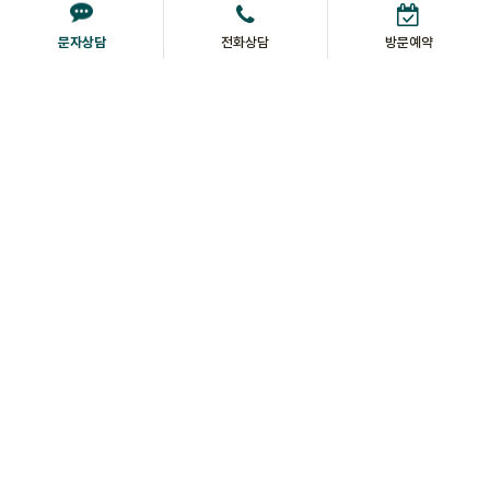
문자상담
전화상담
방문예약
"에버파크 사계" 주민편의시설 특화계획